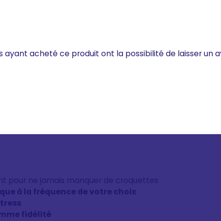
s ayant acheté ce produit ont la possibilité de laisser un a
nt pour ne jamais manquer de croquettes
ique à la fréquence de votre choix
stress
mme fidélité