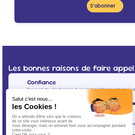
S’abonner
Les bonnes raisons de faire appel
Confiance
Des produits sélectionnés et recommandés par celui qui co
(après vous évidemment ! ) : votre vétérinaire.
Simplicité
En un clic, vous allégez votre quotidien, tout en gardant une l