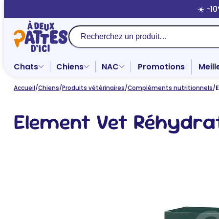
Aller
☀️ -1
au
contenu
Recherche
Chats
Chiens
NAC
Promotions
Meill
Accueil
/
Chiens
/
Produits vétérinaires
/
Compléments nutritionnels
/
E
Element Vet Réhydra