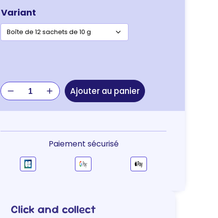
Variant
quantité
Ajouter au panier
de
Element
Vet
Réhydratation
Paiement sécurisé
Click and collect