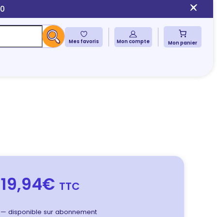
10
Mes favoris
Mon compte
Mon panier
19,94€
TTC
—
disponible sur abonnement