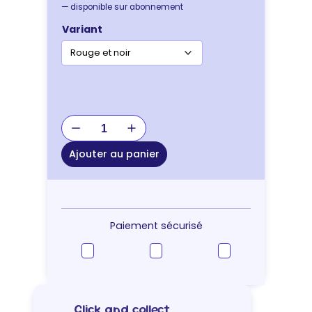
—
disponible sur abonnement
Variant
quantité
de
Pipolino®-
Ajouter au panier
L
:
distributeur
de
croquettes
Paiement sécurisé
pour
chien
Click and collect