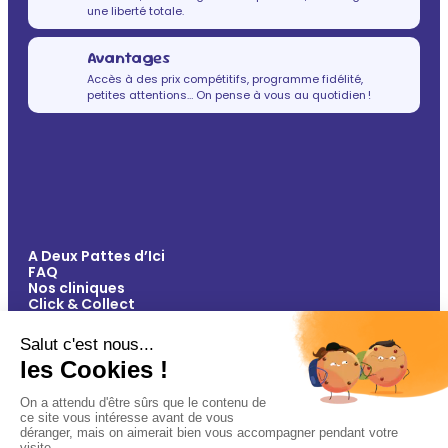
une liberté totale.
Avantages
Accès à des prix compétitifs, programme fidélité,
petites attentions… On pense à vous au quotidien !
A Deux Pattes d’Ici
FAQ
Nos cliniques
Click & Collect
Contact
Vos avantages
Conseils
Paiement 100% sécurisé