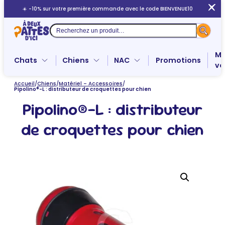
Aller
☀️ -10% sur votre première commande avec le code BIENVENUE10
au
contenu
Recherche
Me
Chats
Chiens
NAC
Promotions
ve
Accueil
/
Chiens
/
Matériel – Accessoires
/
Pipolino®-L : distributeur de croquettes pour chien
Pipolino®-L : distributeur
de croquettes pour chien