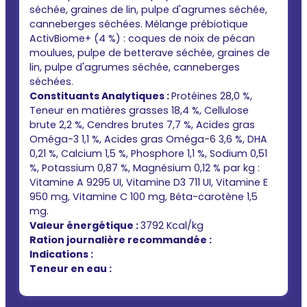
séchée, graines de lin, pulpe d'agrumes séchée,
canneberges séchées. Mélange prébiotique
ActivBiome+ (4 %) : coques de noix de pécan
moulues, pulpe de betterave séchée, graines de
lin, pulpe d'agrumes séchée, canneberges
séchées.
Constituants Analytiques :
Protéines 28,0 %,
Teneur en matières grasses 18,4 %, Cellulose
brute 2,2 %, Cendres brutes 7,7 %, Acides gras
Oméga-3 1,1 %, Acides gras Oméga-6 3,6 %, DHA
0,21 %, Calcium 1,5 %, Phosphore 1,1 %, Sodium 0,51
%, Potassium 0,87 %, Magnésium 0,12 % par kg :
Vitamine A 9295 UI, Vitamine D3 711 UI, Vitamine E
950 mg, Vitamine C 100 mg, Béta-carotène 1,5
mg.
Valeur énergétique :
3792 Kcal/kg
Ration journalière recommandée :
Indications :
Teneur en eau :