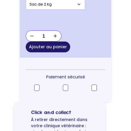
quantité
de
Hill's
Ajouter au panier
Vet
Essentials
Chien
Multi-
Benefit
Paiement sécurisé
Puppy
Medium
Poulet
Click and collect
À retirer directement dans
votre clinique vétérinaire :