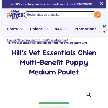
Aller
☀️ -10% sur votre première commande avec le code BIENVENUE10
au
contenu
Recherche
Me
Chats
Chiens
NAC
Promotions
ve
Accueil
/
Chiens
/
Alimentation
/
Physiologique
/
Hill’s Vet Essentials Chien Multi-Benefit Puppy Medium Poulet
Hill’s Vet Essentials Chien
Multi-Benefit Puppy
Medium Poulet