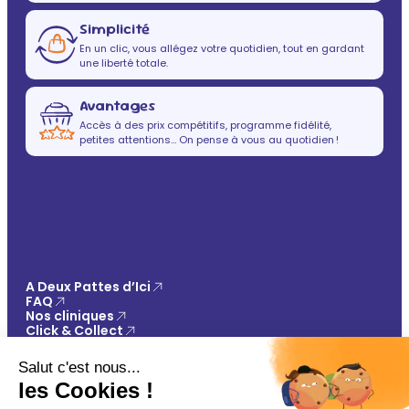
Simplicité
En un clic, vous allégez votre quotidien, tout en gardant
une liberté totale.
Avantages
Accès à des prix compétitifs, programme fidélité,
petites attentions… On pense à vous au quotidien !
A Deux Pattes d’Ici
FAQ
Nos cliniques
Click & Collect
Contact
Vos avantages
Conseils
Paiement 100% sécurisé