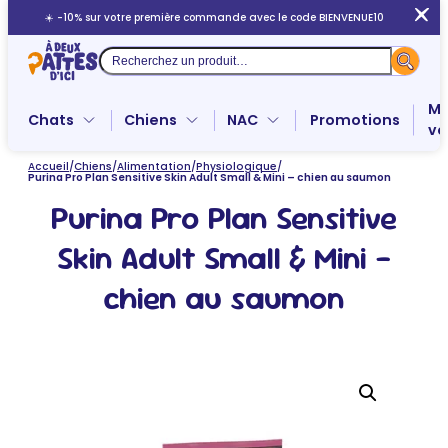
Aller
☀️ -10% sur votre première commande avec le code BIENVENUE10
au
contenu
Recherche
Me
Chats
Chiens
NAC
Promotions
ve
Accueil
/
Chiens
/
Alimentation
/
Physiologique
/
Purina Pro Plan Sensitive Skin Adult Small & Mini – chien au saumon
Purina Pro Plan Sensitive
Skin Adult Small & Mini –
chien au saumon