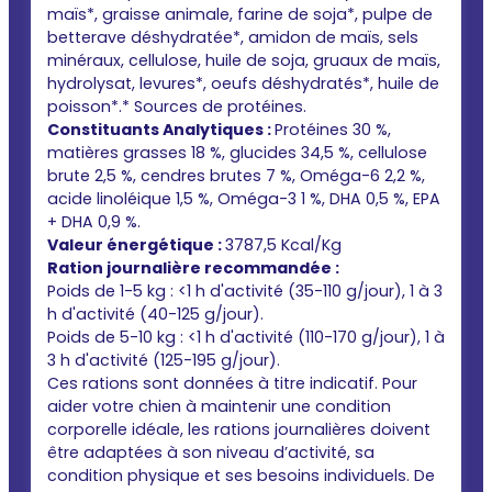
maïs*, graisse animale, farine de soja*, pulpe de
betterave déshydratée*, amidon de maïs, sels
minéraux, cellulose, huile de soja, gruaux de maïs,
hydrolysat, levures*, oeufs déshydratés*, huile de
poisson*.* Sources de protéines.
Constituants Analytiques :
Protéines 30 %,
matières grasses 18 %, glucides 34,5 %, cellulose
brute 2,5 %, cendres brutes 7 %, Oméga-6 2,2 %,
acide linoléique 1,5 %, Oméga-3 1 %, DHA 0,5 %, EPA
+ DHA 0,9 %.
Valeur énergétique :
3787,5 Kcal/Kg
Ration journalière recommandée :
Poids de 1-5 kg : <1 h d'activité (35-110 g/jour), 1 à 3
h d'activité (40-125 g/jour).
Poids de 5-10 kg : <1 h d'activité (110-170 g/jour), 1 à
3 h d'activité (125-195 g/jour).
Ces rations sont données à titre indicatif. Pour
aider votre chien à maintenir une condition
corporelle idéale, les rations journalières doivent
être adaptées à son niveau d’activité, sa
condition physique et ses besoins individuels. De