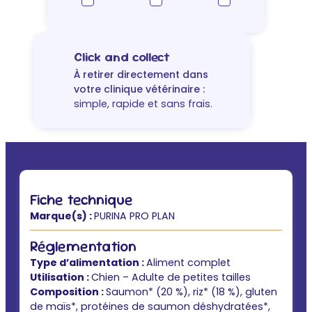
&
Mini
–
chien
Click and collect
au
À retirer directement dans
saumon
votre clinique vétérinaire :
simple, rapide et sans frais.
Fiche technique
Marque(s) :
PURINA PRO PLAN
Réglementation
Type d’alimentation :
Aliment complet
Utilisation :
Chien – Adulte de petites tailles
Composition :
Saumon* (20 %), riz* (18 %), gluten
de maïs*, protéines de saumon déshydratées*,