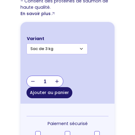
– Contient des protéines de saumon de
haute qualité.
En savoir plus
Variant
quantité
de
Purina
Ajouter au panier
Pro
Plan
Sensitive
Skin
Adult
Paiement sécurisé
Small