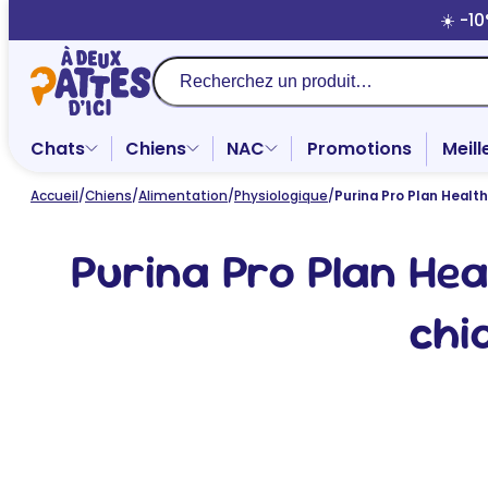
Aller
☀️ -1
au
contenu
Recherche
Chats
Chiens
NAC
Promotions
Meill
Accueil
/
Chiens
/
Alimentation
/
Physiologique
/
Purina Pro Plan Healt
Purina Pro Plan He
chi