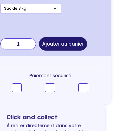
quantité
Ajouter au panier
de
Purina
Pro
Plan
Healthy
Paiement sécurisé
Start
Puppy
Medium
–
chiot
au
Click and collect
poulet
À retirer directement dans votre