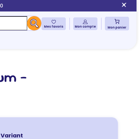
10
Mes favoris
Mon compte
Mon panier
ium –
Variant