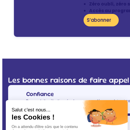
Zéro oubli, zéro 
Accès au progra
S’abonner
Les bonnes raisons de faire appel
Confiance
Des produits sélectionnés et recommandés par celui qui co
(après vous évidemment ! ) : votre vétérinaire.
Simplicité