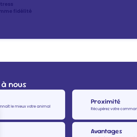
stress
mme fidélité
 à nous
Proximité
nnaît le mieux votre animal
Récupérez votre commande
Avantages