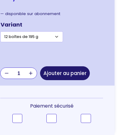
—
disponible sur abonnement
Variant
quantité
Ajouter au panier
de
Royal
Canin
Starter
Mother
Paiement sécurisé
&
Babydog
–
mousse