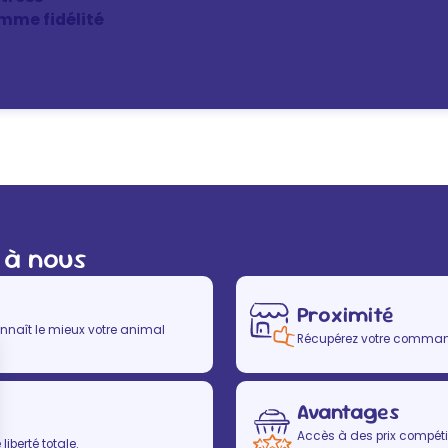
mme fidélité
 à nous
Proximité
nnaît le mieux votre animal
Récupérez votre commande
Avantages
Accès à des prix compétit
iberté totale.