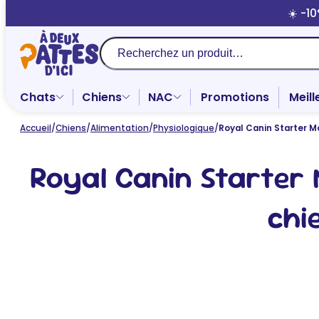
Aller
☀️ -1
au
contenu
Recherche
Chats
Chiens
NAC
Promotions
Meill
Accueil
/
Chiens
/
Alimentation
/
Physiologique
/
Royal Canin Starter 
Royal Canin Starte
chi