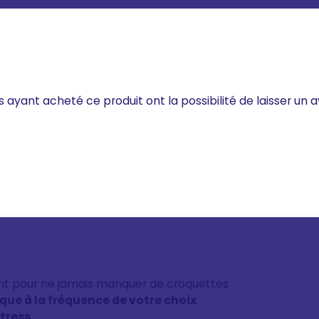
s ayant acheté ce produit ont la possibilité de laisser un a
nt pour ne jamais manquer de croquettes
ique à la fréquence de votre choix
stress