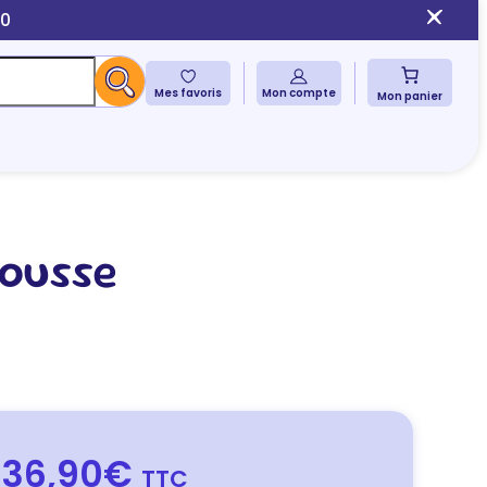
10
Mes favoris
Mon compte
Mon panier
mousse
36,90€
TTC