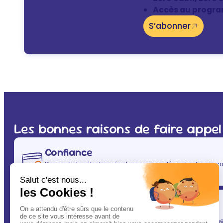
Accès au progra
S’abonner
Les bonnes raisons de faire appel
Confiance
Des produits sélectionnés et recommandés par celui qui co
(après vous évidemment ! ) : votre vétérinaire.
Simplicité
En un clic, vous allégez votre quotidien, tout en gardant une l