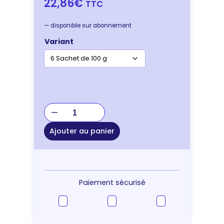
22,86€
TTC
—
disponible sur abonnement
Variant
quantité
de
Specific
Ajouter au panier
CT-
BIO
Organic
Treats
–
Paiement sécurisé
friandises
chien