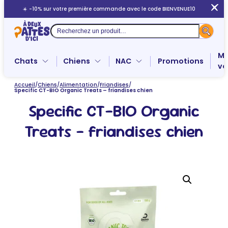
Aller
☀️ -10% sur votre première commande avec le code BIENVENUE10
au
contenu
Recherche
Me
Chats
Chiens
NAC
Promotions
ve
Accueil
/
Chiens
/
Alimentation
/
Friandises
/
Specific CT-BIO Organic Treats – friandises chien
Specific CT-BIO Organic
Treats – friandises chien