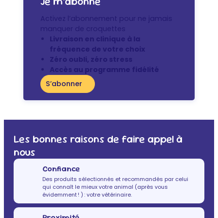
Je m’abonne
Activez l’abonnement pour ne jamais
manquer de croquettes
Livraison en clinique à la
fréquence de votre choix
Zéro oubli, zéro stress
Accès au programme fidélité
S’abonner
Les bonnes raisons de faire appel à
nous
Confiance
Des produits sélectionnés et recommandés par celui
qui connaît le mieux votre animal (après vous
évidemment ! ) : votre vétérinaire.
Proximité