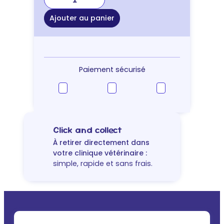
de
Os
Ajouter au panier
à
mâcher
8in1
Triple
Flavour
Paiement sécurisé
Click and collect
À retirer directement dans
votre clinique vétérinaire :
simple, rapide et sans frais.