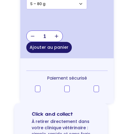
quantité
de
Os
Ajouter au panier
à
mâcher
8in1
Fillets
Pro
Paiement sécurisé
Active
Click and collect
À retirer directement dans
votre clinique vétérinaire :