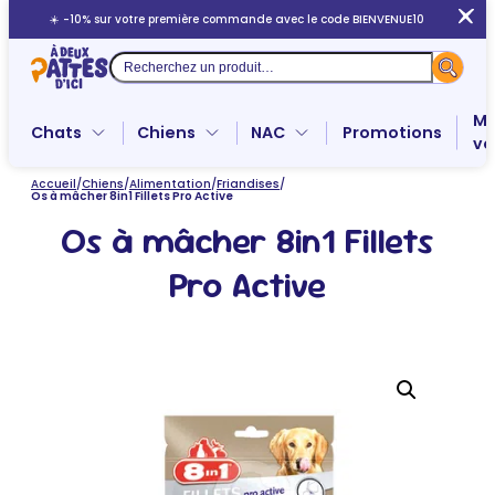
Aller
☀️ -10% sur votre première commande avec le code BIENVENUE10
au
contenu
Recherche
Me
Chats
Chiens
NAC
Promotions
ve
Accueil
/
Chiens
/
Alimentation
/
Friandises
/
Os à mâcher 8in1 Fillets Pro Active
Os à mâcher 8in1 Fillets
Pro Active