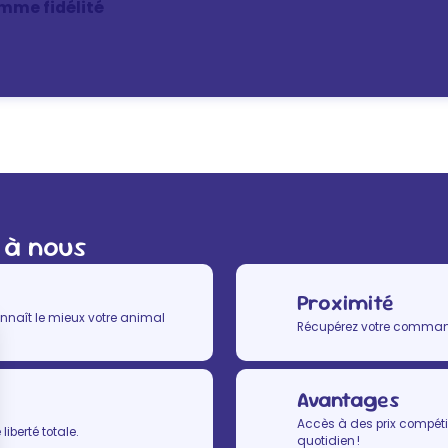
mme fidélité
 à nous
Proximité
nnaît le mieux votre animal
Récupérez votre commande
Avantages
Accès à des prix compétit
iberté totale.
quotidien !