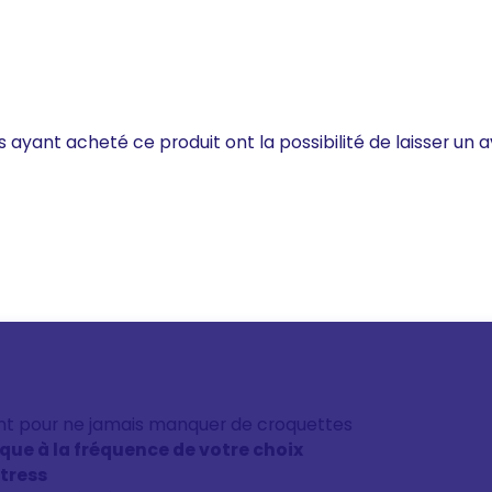
s ayant acheté ce produit ont la possibilité de laisser un a
nt pour ne jamais manquer de croquettes
ique à la fréquence de votre choix
stress