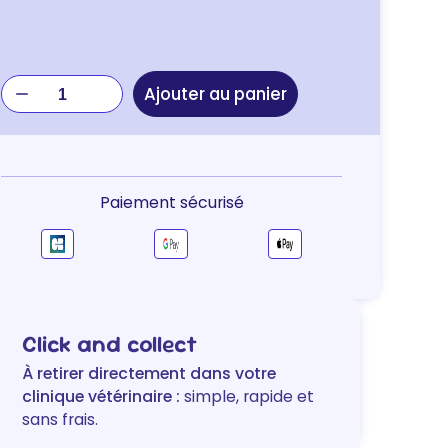
quantité
Ajouter au panier
de
Os
à
mâcher
8in1
Paiement sécurisé
Delight
Noué
Click and collect
À retirer directement dans votre
clinique vétérinaire :
simple, rapide et
sans frais.