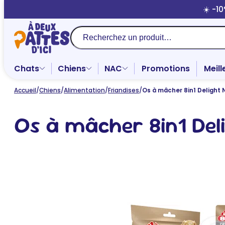
Aller
☀️ -1
au
contenu
Recherche
Chats
Chiens
NAC
Promotions
Meill
Accueil
/
Chiens
/
Alimentation
/
Friandises
/
Os à mâcher 8in1 Delight
Os à mâcher 8in1 Del