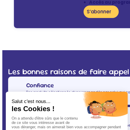
Accès au progra
S’abonner
Les bonnes raisons de faire appel
Confiance
Des produits sélectionnés et recommandés par celui qui co
(après vous évidemment ! ) : votre vétérinaire.
Simplicité
En un clic, vous allégez votre quotidien, tout en gardant une l