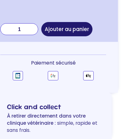
quantité
Ajouter au panier
de
Specific
CRD-
1
Weight
Paiement sécurisé
Reduction
–
chien
Click and collect
À retirer directement dans votre
clinique vétérinaire :
simple, rapide et
sans frais.