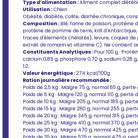
Type d’alimentation :
Aliment complet diétét
Utilisation :
Chien
Obésité, diabète, colite, diarhée chronique, cons
Composition :
Blé, farine de poisson, protéine
protéine de pomme de terre, krill d'Antarctique
traces d'élements chélatés), levure, coques de p
extrait de romarin et vitamine C). Ne contient au
Constituants Analytiques :
Pour 100 g : Protéi
calcium 0,85 g, phosphore 0,70 g, sodium 0,28 g, 
1:2.
Valeur énergétique :
274 kcal/100g
Ration journalière recommandée :
Poids de 2,5 kg : Maigre 75 g, normal 65 g, perte
Poids de 5 kg : Maigre 120 g, normal 110 g, perte 
Poids de 10 kg : Maigre 205 g, normal 185 g, perte
Poids de 15 kg : Maigre 280 g, normal 255 g, pert
Poids de 20 kg : Maigre 345 g, normal 315 g, pert
Poids de 25 kg : Maigre 410 g, normal 370 g, pert
Poids de 30 kg : Maigre 470 g, normal 425 g, per
Poids de 35 kg : Maigre 525 g, normal 475 g, per