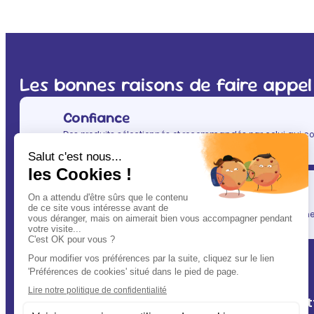
Les bonnes raisons de faire appel
Confiance
Des produits sélectionnés et recommandés par celui qui co
(après vous évidemment ! ) : votre vétérinaire.
Simplicité
En un clic, vous allégez votre quotidien, tout en gardant une l
A Deux Patt