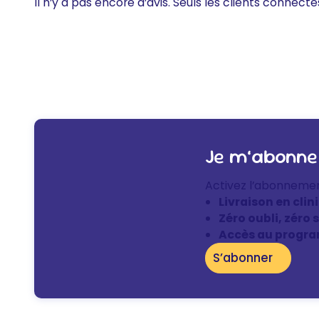
Il n’y a pas encore d’avis. Seuls les clients connecté
Je m’abonne
Activez l’abonneme
Livraison en clin
Zéro oubli, zéro 
Accès au progra
S’abonner