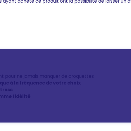
s ayant acheté ce produit ont la possibilité de laisser un a
nt pour ne jamais manquer de croquettes
ique à la fréquence de votre choix
stress
mme fidélité