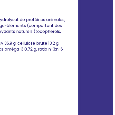
 hydrolysat de protéines animales,
 oligo-éléments (comportant des
oxydants naturels (tocophérols,
 36,9 g, cellulose brute 13,2 g,
ras oméga-3 0,72 g, ratio n-3:n-6