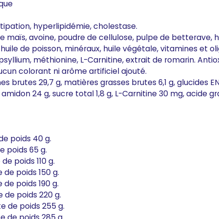
ique
tipation, hyperlipidémie, cholestase.
 de maïs, avoine, poudre de cellulose, pulpe de betterave,
, huile de poisson, minéraux, huile végétale, vitamines et
syllium, méthionine, L-Carnitine, extrait de romarin. Anti
cun colorant ni arôme artificiel ajouté.
nes brutes 29,7 g, matières grasses brutes 6,1 g, glucides ENA
amidon 24 g, sucre total 1,8 g, L-Carnitine 30 mg, acide g
 de poids 40 g.
de poids 65 g.
 de poids 110 g.
e de poids 150 g.
e de poids 190 g.
e de poids 220 g.
te de poids 255 g.
te de poids 285 g.