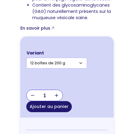
Contient des glycosaminoglycanes
(GAG) naturellement présents sur la
muqueuse vésicale saine.
En savoir plus
Variant
quantité
de
Royal
Ajouter au panier
Canin
Veterinary
Urinary
S/O