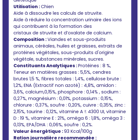
Utilisation :
Chien
Aide à dissoudre les calculs de struvite.
Aide à réduire la concentration urinaire des ions
qui contribuent à la formation des
cristaux de struvite et d’oxalate de calcium.
Composition :
Viandes et sous-produits
animaux, céréales, huiles et graisses, extraits de
protéines végétales, sous-produits d'origine
végétale, substances minérales, sucres.
Constituants Analytiques :
Protéines : 8 %,
Teneur en matières grasses : 5,5%, cendres
brutes 1,5 %, fibres totales : 1,4%, cellulose brute :
1,2%, ENA (Extractif non azoté) : 4,8%, amidon :
3,6%, calcium,0,15%, phosphore : 0,14% , sodium :
0,27%, magnésium : 0,01%, potassium : 0,15%,
chlorure : 0,37%, soufre : 0,20%, cuivre : 0,35%, zinc :
2,15%, taurine : 0,12%, vitamine A !: 4300 UI, vitamine
D : 19 %, vitamine E : 21%, oméga 6 : 1,8%, oméga 3 :
0,13%, EPA/DHA : 0,06%, soufre : 0,2%.
Valeur énergétique :
93 Kcal/100g
Ration journalière recommandée :