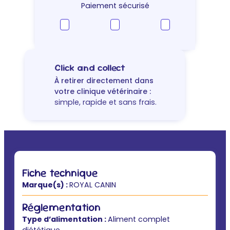
–
Paiement sécurisé
mousse
chien
Click and collect
À retirer directement dans
votre clinique vétérinaire :
simple, rapide et sans frais.
Fiche technique
Marque(s) :
ROYAL CANIN
Réglementation
Type d’alimentation :
Aliment complet
diététique