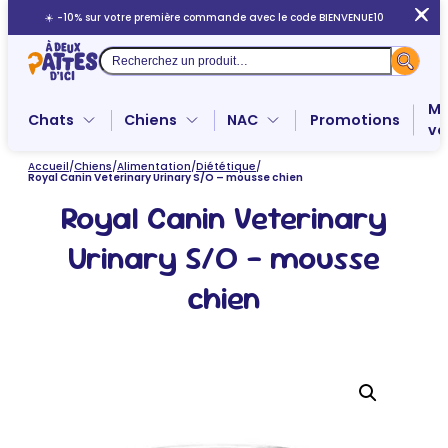
Aller
☀️ -10% sur votre première commande avec le code BIENVENUE10
au
contenu
Recherche
Me
Chats
Chiens
NAC
Promotions
ve
Accueil
/
Chiens
/
Alimentation
/
Diététique
/
Royal Canin Veterinary Urinary S/O – mousse chien
Royal Canin Veterinary
Urinary S/O – mousse
chien