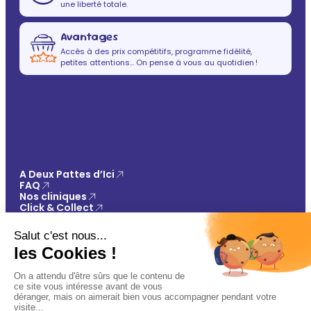
une liberté totale.
Avantages
Accès à des prix compétitifs, programme fidélité,
petites attentions… On pense à vous au quotidien !
A Deux Pattes d’Ici
FAQ
Nos cliniques
Click & Collect
Contact
Vos avantages
Conseils
Paiement 100% sécurisé