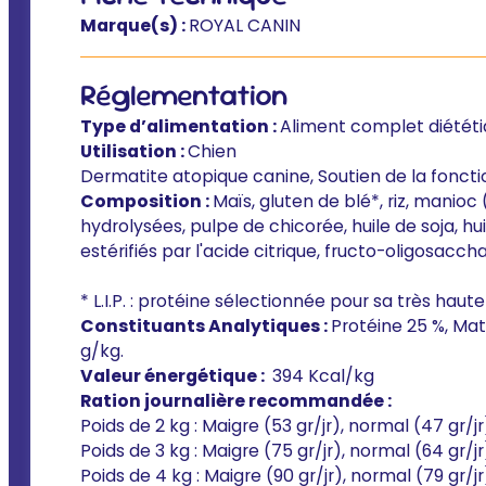
Marque(s) :
ROYAL CANIN
Réglementation
Type d’alimentation :
Aliment complet diétét
Utilisation :
Chien
Dermatite atopique canine, Soutien de la fonctio
Composition :
Maïs, gluten de blé*, riz, manioc
hydrolysées, pulpe de chicorée, huile de soja, hu
estérifiés par l'acide citrique, fructo-oligosacch
* L.I.P. : protéine sélectionnée pour sa très haute 
Constituants Analytiques :
Protéine 25 %, Mati
g/kg.
Valeur énergétique :
394 Kcal/kg
Ration journalière recommandée :
Poids de 2 kg : Maigre (53 gr/jr), normal (47 gr/j
Poids de 3 kg : Maigre (75 gr/jr), normal (64 gr/j
Poids de 4 kg : Maigre (90 gr/jr), normal (79 gr/j