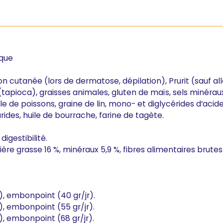
ique
n cutanée (lors de dermatose, dépilation), Prurit (sauf al
 (tapioca), graisses animales, gluten de maïs, sels minéra
ile de poissons, graine de lin, mono- et diglycérides d’acid
arides, huile de bourrache, farine de tagète.
digestibilité.
ère grasse 16 %, minéraux 5,9 %, fibres alimentaires brutes 
r), embonpoint (40 gr/jr).
r), embonpoint (55 gr/jr).
r), embonpoint (68 gr/jr).