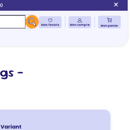
10
Mes favoris
Mon compte
Mon panier
gs –
Variant