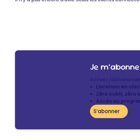
Je m’abonne
Activez l’abonneme
Livraison en clin
Zéro oubli, zéro 
Accès au progra
S’abonner