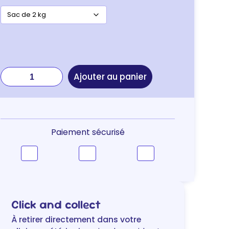
quantité
Ajouter au panier
de
Royal
Canin
Veterinary
Skin
Paiement sécurisé
Care
Small
Dogs
–
petit
chien
Click and collect
À retirer directement dans votre