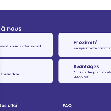
 à nous
Proximité
nnaît le mieux votre animal
Récupérez votre commande
Avantages
Accès à des prix compétit
iberté totale.
quotidien !
es d’Ici
FAQ