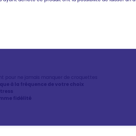
nt pour ne jamais manquer de croquettes
ique à la fréquence de votre choix
stress
mme fidélité