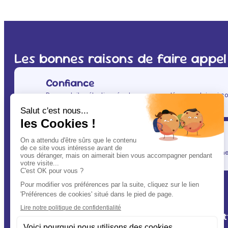
Les bonnes raisons de faire appel
Confiance
Des produits sélectionnés et recommandés par celui qui co
(après vous évidemment ! ) : votre vétérinaire.
Simplicité
En un clic, vous allégez votre quotidien, tout en gardant une l
A Deux Patt