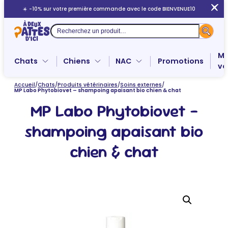
Aller
☀️ -10% sur votre première commande avec le code BIENVENUE10
au
contenu
Recherche
Me
Chats
Chiens
NAC
Promotions
ve
Accueil
/
Chats
/
Produits vétérinaires
/
Soins externes
/
MP Labo Phytobiovet – shampoing apaisant bio chien & chat
MP Labo Phytobiovet –
shampoing apaisant bio
chien & chat