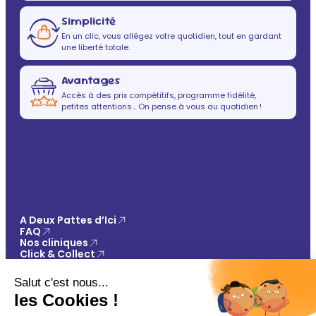
Simplicité
En un clic, vous allégez votre quotidien, tout en gardant
une liberté totale.
Avantages
Accès à des prix compétitifs, programme fidélité,
petites attentions… On pense à vous au quotidien !
A Deux Pattes d’Ici
FAQ
Nos cliniques
Click & Collect
Contact
Vos avantages
Conseils
Paiement 100% sécurisé