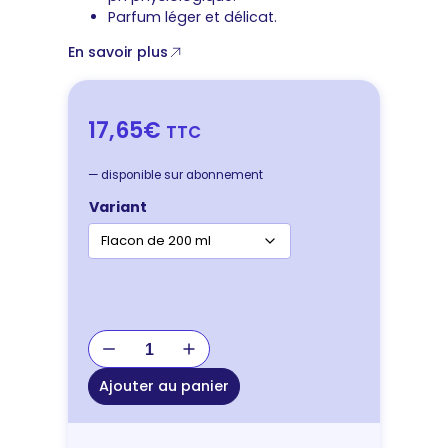
Parfum léger et délicat.
En savoir plus
17,65€
TTC
—
disponible sur abonnement
Variant
quantité
de
MP
Ajouter au panier
Labo
Phytobiovet
–