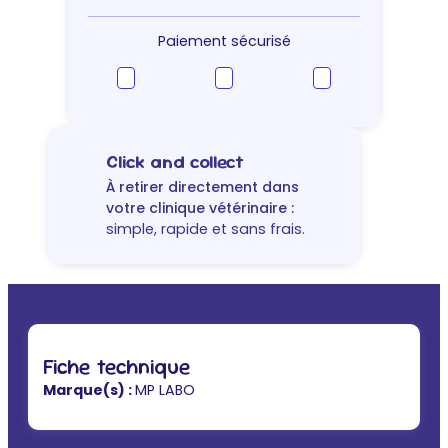
shampoing
apaisant
Paiement sécurisé
bio
chien
&
chat
Click and collect
À retirer directement dans
votre clinique vétérinaire :
simple, rapide et sans frais.
Fiche technique
Marque(s) :
MP LABO