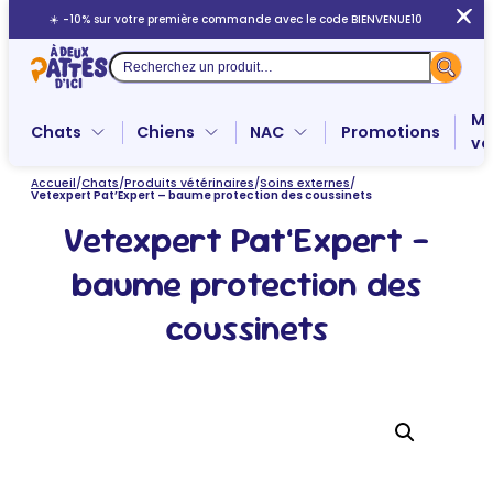
Aller
☀️ -10% sur votre première commande avec le code BIENVENUE10
au
contenu
Recherche
Me
Chats
Chiens
NAC
Promotions
ve
Accueil
/
Chats
/
Produits vétérinaires
/
Soins externes
/
Vetexpert Pat’Expert – baume protection des coussinets
Vetexpert Pat’Expert –
baume protection des
coussinets