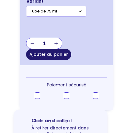
Variant
quantité
de
Vetexpert
Ajouter au panier
Pat'Expert
–
baume
protection
des
Paiement sécurisé
coussinets
Click and collect
À retirer directement dans