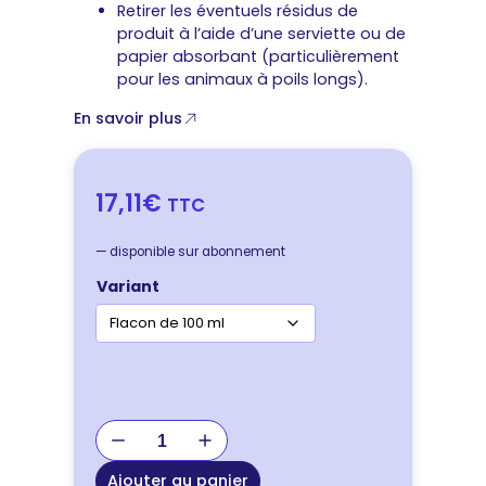
Retirer les éventuels résidus de
produit à l’aide d’une serviette ou de
papier absorbant (particulièrement
pour les animaux à poils longs).
En savoir plus
17,11€
TTC
—
disponible sur abonnement
Variant
quantité
de
Dermoscent
Ajouter au panier