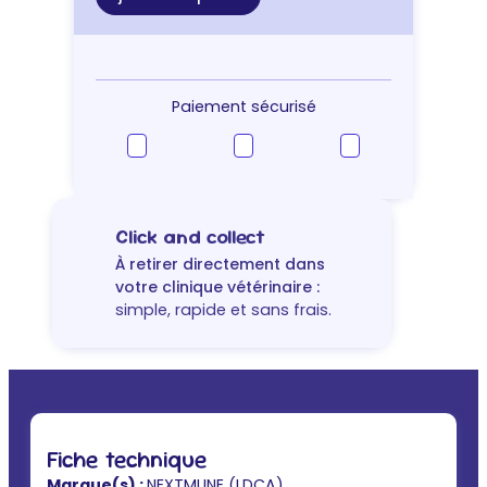
Massage
Oil
–
huile
de
Paiement sécurisé
massage
articulaire
chien
&
chat
Click and collect
À retirer directement dans
votre clinique vétérinaire :
simple, rapide et sans frais.
Fiche technique
Marque(s) :
NEXTMUNE (LDCA)