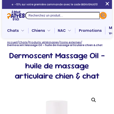
Aller
☀️ -10% sur votre première commande avec le code BIENVENUE10
au
contenu
Recherche
Me
Chats
Chiens
NAC
Promotions
ve
Accueil
/
Chats
/
Produits vétérinaires
/
Soins externes
/
Dermoscent Massage Oil – huile de massage articulaire chien & chat
Dermoscent Massage Oil –
huile de massage
articulaire chien & chat