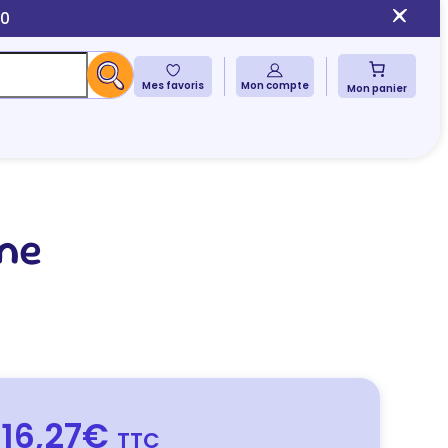
10
Mes favoris
Mon compte
Mon panier
me
16,27€
TTC