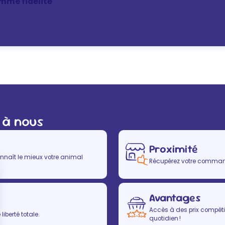
mme fidélité
 à nous
Proximité
nnaît le mieux votre animal
Récupérez votre commande
Avantages
Accès à des prix compétit
iberté totale.
quotidien !