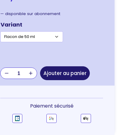
—
disponible sur abonnement
Variant
quantité
Ajouter au panier
de
Dermoscent
ATOP
7
Hydra
Paiement sécurisé
Cream
–
crème
hydratante