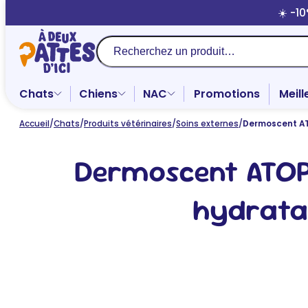
Aller
☀️ -1
au
contenu
Recherche
Chats
Chiens
NAC
Promotions
Meill
Accueil
/
Chats
/
Produits vétérinaires
/
Soins externes
/
Dermoscent AT
Dermoscent ATOP
hydrata