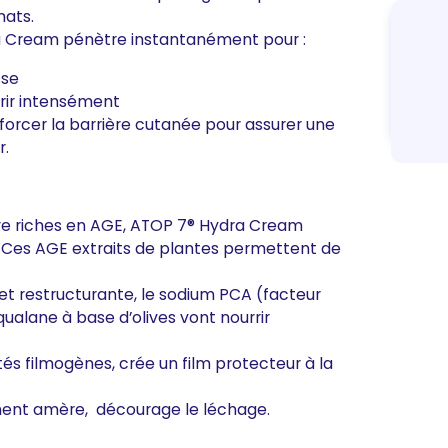
hats.
ra Cream pénètre instantanément pour :
sse
rrir intensément
forcer la barrière cutanée pour assurer une
r.
vre riches en AGE, ATOP 7® Hydra Cream
. Ces AGE extraits de plantes permettent de
et restructurante, le sodium PCA (facteur
squalane à base d’olives vont nourrir
tés filmogènes, crée un film protecteur à la
lement amère, décourage le léchage.