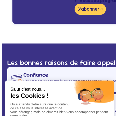
Accès au progra
S’abonner
Les bonnes raisons de faire appel
Confiance
Des produits sélectionnés et recommandés par celui qui co
(après vous évidemment ! ) : votre vétérinaire.
Simplicité
En un clic, vous allégez votre quotidien, tout en gardant une l