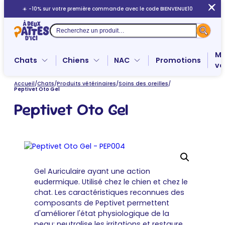
Aller
☀️ -10% sur votre première commande avec le code BIENVENUE10
au
contenu
Recherche
Me
Chats
Chiens
NAC
Promotions
ve
Accueil
/
Chats
/
Produits vétérinaires
/
Soins des oreilles
/
Peptivet Oto Gel
Peptivet Oto Gel
Gel Auriculaire ayant une action
eudermique. Utilisé chez le chien et chez le
chat.
Les caractéristiques reconnues des
composants de Peptivet permettent
d'améliorer l'état physiologique de la
peau;
neutralise les irritations et restaure