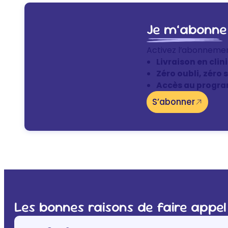
Je m’abonne
Activez l’abonneme
Livraison en clin
Zéro oubli, zéro 
Accès au progra
S’abonner
Les bonnes raisons de faire appel