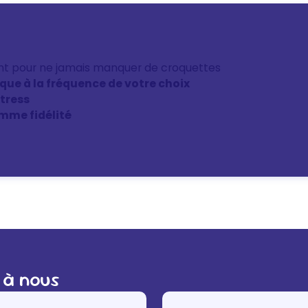
nt pour ne jamais manquer de croquettes
ique à la fréquence de votre choix
stress
mme fidélité
 à nous