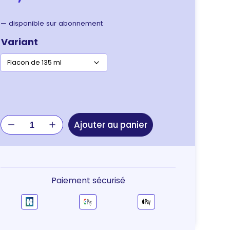
—
disponible sur abonnement
Variant
quantité
Ajouter au panier
de
Dômes
Pharma
TVM
Otolane
Paiement sécurisé
–
nettoyant
oreilles
multi-