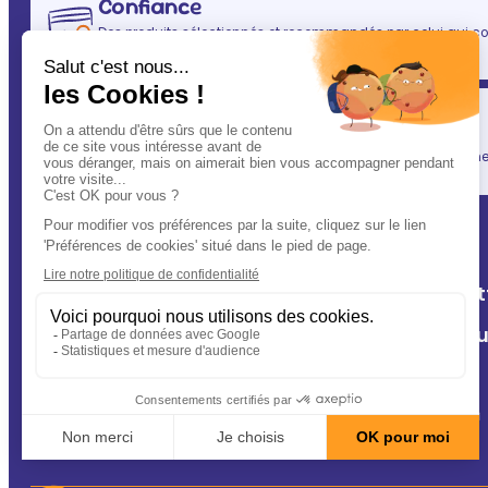
Confiance
Des produits sélectionnés et recommandés par celui qui co
(après vous évidemment ! ) : votre vétérinaire.
Simplicité
En un clic, vous allégez votre quotidien, tout en gardant une l
A Deux Patt
Nos cliniq
Contact
Conseils