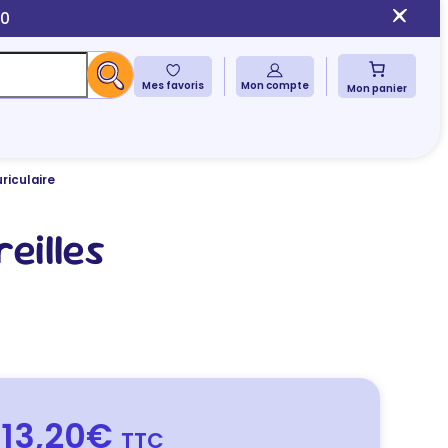
10
Mes favoris
Mon compte
Mon panier
riculaire
illes
13,20€
TTC