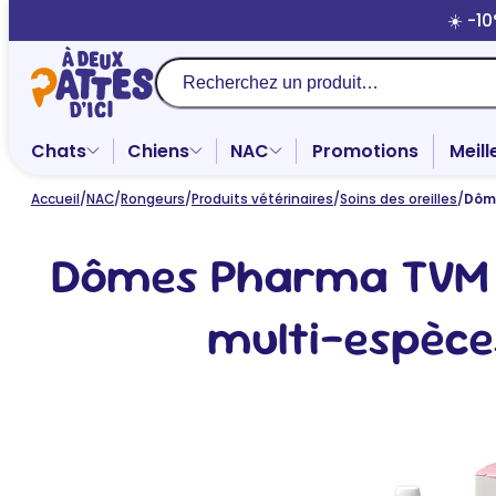
Aller
☀️ -1
au
contenu
Recherche
Chats
Chiens
NAC
Promotions
Meill
Accueil
/
NAC
/
Rongeurs
/
Produits vétérinaires
/
Soins des oreilles
/
Dôme
Dômes Pharma TVM O
multi-espèce