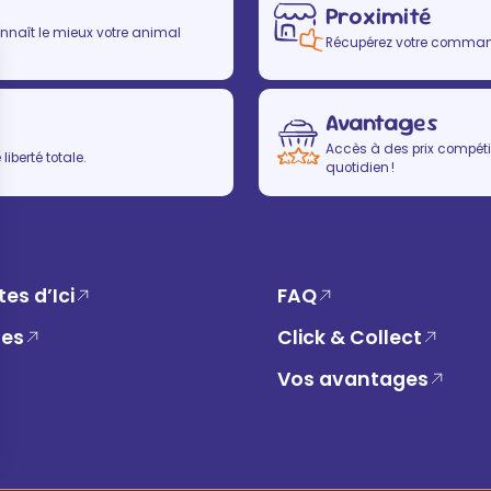
Proximité
nnaît le mieux votre animal
Récupérez votre commande
Avantages
Accès à des prix compétit
iberté totale.
quotidien !
es d’Ici
FAQ
ues
Click & Collect
Vos avantages