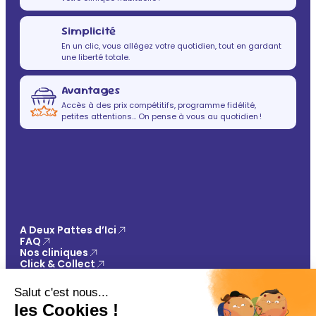
Simplicité
En un clic, vous allégez votre quotidien, tout en gardant
une liberté totale.
Avantages
Accès à des prix compétitifs, programme fidélité,
petites attentions… On pense à vous au quotidien !
A Deux Pattes d’Ici
FAQ
Nos cliniques
Click & Collect
Contact
Vos avantages
Conseils