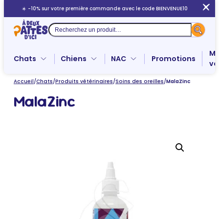
Aller
☀️ -10% sur votre première commande avec le code BIENVENUE10
au
contenu
Recherche
Me
Chats
Chiens
NAC
Promotions
ve
Accueil
/
Chats
/
Produits vétérinaires
/
Soins des oreilles
/
MalaZinc
MalaZinc