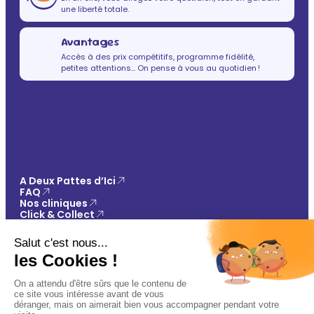
une liberté totale.
Avantages
Accès à des prix compétitifs, programme fidélité,
petites attentions… On pense à vous au quotidien !
A Deux Pattes d’Ici
FAQ
Nos cliniques
Click & Collect
Contact
Vos avantages
Conseils
Paiement 100% sécurisé