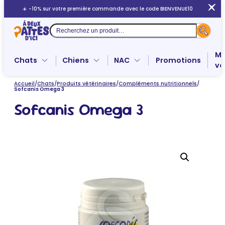
Aller
☀️ -10% sur votre première commande avec le code BIENVENUE10
au
contenu
Recherche
Me
Chats
Chiens
NAC
Promotions
ve
Accueil
/
Chats
/
Produits vétérinaires
/
Compléments nutritionnels
/
Sofcanis Omega 3
Sofcanis Omega 3