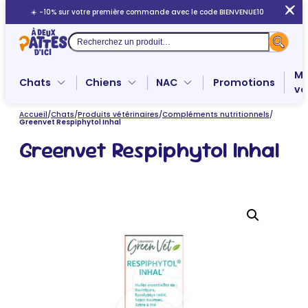
Aller
☀️ -10% sur votre première commande avec le code BIENVENUE10
au
contenu
Recherche
Me
Chats
Chiens
NAC
Promotions
ve
Accueil
/
Chats
/
Produits vétérinaires
/
Compléments nutritionnels
/
Greenvet Respiphytol Inhal
Greenvet Respiphytol Inhal