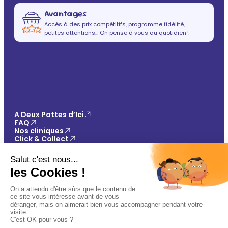
Avantages
Accès à des prix compétitifs, programme fidélité,
petites attentions… On pense à vous au quotidien !
A Deux Pattes d’Ici
FAQ
Nos cliniques
Click & Collect
Contact
Vos avantages
Conseils
Paiement 100% sécurisé