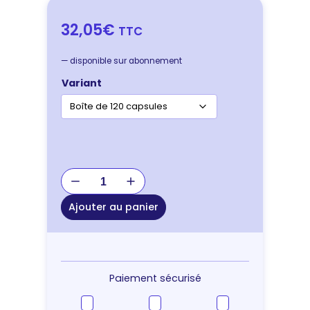
32,05€
TTC
—
disponible sur abonnement
Variant
quantité
de
Element
Ajouter au panier
Vet
Krill
Paiement sécurisé