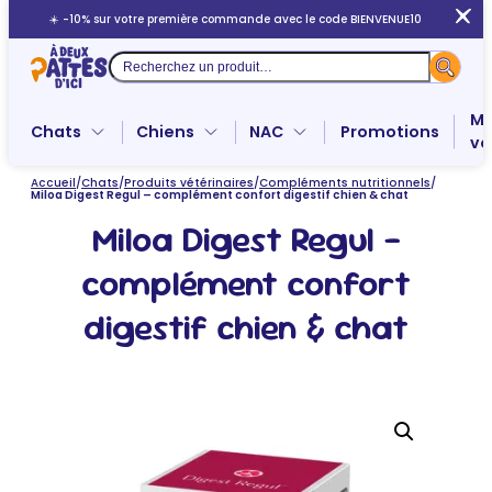
Aller
☀️ -10% sur votre première commande avec le code BIENVENUE10
au
contenu
Recherche
Me
Chats
Chiens
NAC
Promotions
ve
Accueil
/
Chats
/
Produits vétérinaires
/
Compléments nutritionnels
/
Miloa Digest Regul – complément confort digestif chien & chat
Miloa Digest Regul –
complément confort
digestif chien & chat