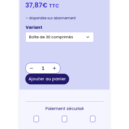
37,87€
TTC
—
disponible sur abonnement
Variant
quantité
de
Miloa
Ajouter au panier
Digest
Regul
–
complément
confort
Paiement sécurisé
digestif
chien
&