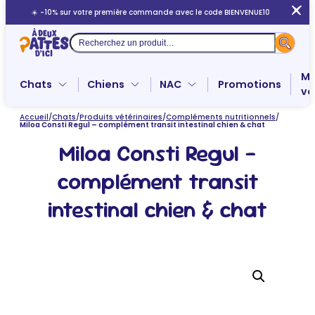
Aller
☀️ -10% sur votre première commande avec le code BIENVENUE10
au
contenu
Recherche
Me
Chats
Chiens
NAC
Promotions
ve
Accueil
/
Chats
/
Produits vétérinaires
/
Compléments nutritionnels
/
Miloa Consti Regul – complément transit intestinal chien & chat
Miloa Consti Regul –
complément transit
intestinal chien & chat