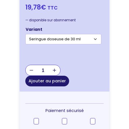
19,78€
TTC
—
disponible sur abonnement
Variant
quantité
de
Miloa
Ajouter au panier
Consti
Regul
–
complément
transit
Paiement sécurisé
intestinal
chien
&