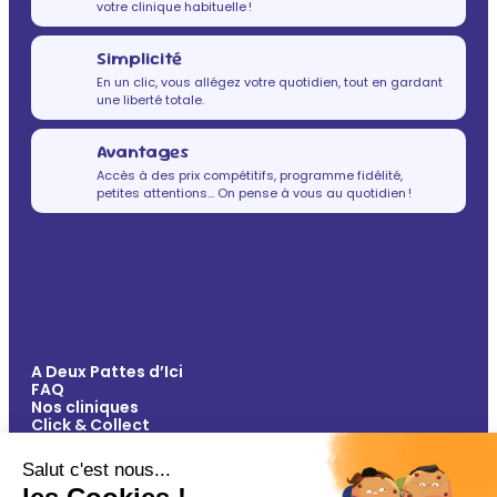
votre clinique habituelle !
Simplicité
En un clic, vous allégez votre quotidien, tout en gardant
une liberté totale.
Avantages
Accès à des prix compétitifs, programme fidélité,
petites attentions… On pense à vous au quotidien !
A Deux Pattes d’Ici
FAQ
Nos cliniques
Click & Collect
Contact
Vos avantages
Conseils