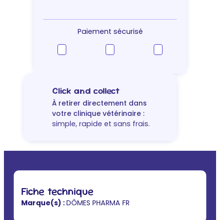
TVM
Alphazium
5
–
Paiement sécurisé
complément
anti-
stress
chien,
chat,
Click and collect
NAC
À retirer directement dans
votre clinique vétérinaire :
simple, rapide et sans frais.
Fiche technique
Marque(s) :
DÔMES PHARMA FR