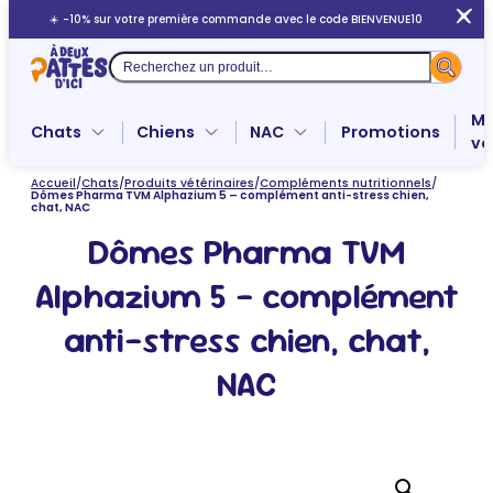
Aller
☀️ -10% sur votre première commande avec le code BIENVENUE10
au
contenu
Recherche
Me
Chats
Chiens
NAC
Promotions
ve
Accueil
/
Chats
/
Produits vétérinaires
/
Compléments nutritionnels
/
Dômes Pharma TVM Alphazium 5 – complément anti-stress chien,
chat, NAC
Dômes Pharma TVM
Alphazium 5 – complément
anti-stress chien, chat,
NAC