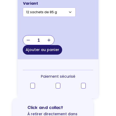
Variant
quantité
de
Specific
Ajouter au panier
FXW-
P
Adult
–
en
Paiement sécurisé
sauce
chat
Click and collect
À retirer directement dans