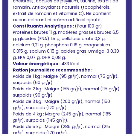
chélatés), coques de psyllium, taurine, extrait de
romarin. Antioxydants naturels (tocophérols,
extrait de romarin et vitamine C). Ne contient
aucun colorant ni arôme artificiel ajouté.
Constituants Analytiques :
(Pour 100 gr)
Protéines brutes 11 g, matières grasses brutes 6,5
g, glucides (ENA) 1,5 g, cellulose brute 0,3 g,
calcium 0,21 g, phosphore 0,18 g, magnesium
0,015 g, sodium 0,15 g, acides gras Oméga-3 0.30
g, EPA 0,07 g, DHA 0,08 g.
Valeur énergétique :
433 Kcal
Ration journalière recommandée :
Poids de 1 kg : Maigre (95 gr/jr), normal (75 gr/jr),
surpoids (60 gr/jr).
Poids de 2 kg : Maigre (155 gr/jr), normal (115 gr/jr),
surpoids (90 gr/jr).
Poids de 3 kg : Maigre (200 gr/jr), normal (150
gr/jr), surpoids (120 gr/jr).
Poids de 4 kg : Maigre (245 gr/jr), normal (185
gr/jr), surpoids (145 gr/jr).
Poids de 5 kg : Maigre (285 gr/jr), normal (215
gr/jr), surpoids (170 gr/jr).