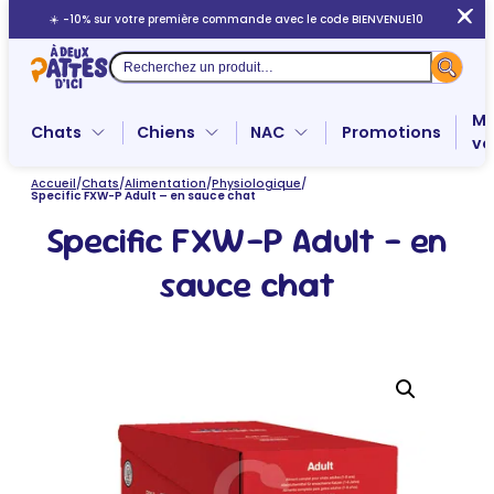
Aller
☀️ -10% sur votre première commande avec le code BIENVENUE10
au
contenu
Recherche
Me
Chats
Chiens
NAC
Promotions
ve
Accueil
/
Chats
/
Alimentation
/
Physiologique
/
Specific FXW-P Adult – en sauce chat
Specific FXW-P Adult – en
sauce chat