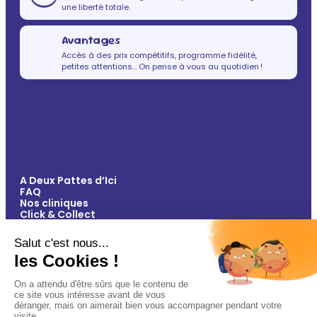
une liberté totale.
Avantages
Accès à des prix compétitifs, programme fidélité,
petites attentions… On pense à vous au quotidien !
A Deux Pattes d’Ici
FAQ
Nos cliniques
Click & Collect
Contact
Vos avantages
Conseils
Paiement 100% sécurisé