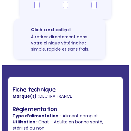
terrine
chat
au
poulet
Click and collect
À retirer directement dans
votre clinique vétérinaire :
simple, rapide et sans frais.
Fiche technique
Marque(s) :
DECHRA FRANCE
Réglementation
Type d’alimentation :
Aliment complet
Utilisation :
Chat – Adulte en bonne santé,
stérilisé ou non