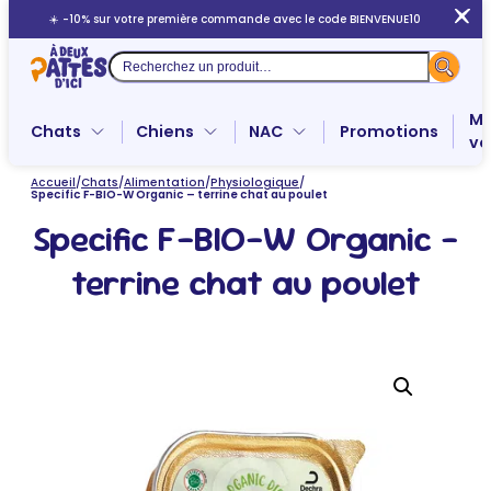
Aller
☀️ -10% sur votre première commande avec le code BIENVENUE10
au
contenu
Recherche
Me
Chats
Chiens
NAC
Promotions
ve
Accueil
/
Chats
/
Alimentation
/
Physiologique
/
Specific F-BIO-W Organic – terrine chat au poulet
Specific F-BIO-W Organic –
terrine chat au poulet