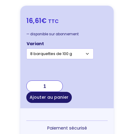
16,61€
TTC
—
disponible sur abonnement
Variant
quantité
de
Specific
Ajouter au panier
F-
BIO-
W
Organic
–
Paiement sécurisé