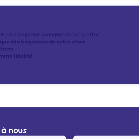
nt pour ne jamais manquer de croquettes
ique à la fréquence de votre choix
stress
mme fidélité
 à nous