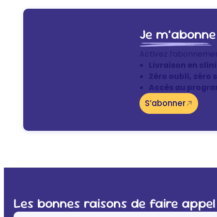
Je m’abonne
Activez l’abonneme
Livraison en clin
Zéro oubli, zéro 
Accès au progra
S’abonner
Les bonnes raisons de faire appel