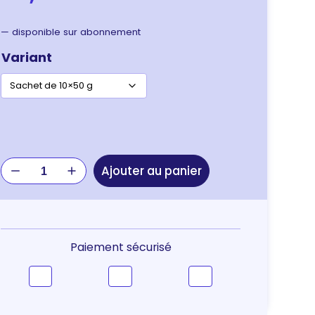
—
disponible sur abonnement
Variant
quantité
Ajouter au panier
de
Specific
FT-
H
Healthy
Paiement sécurisé
Treats
–
friandises
chat