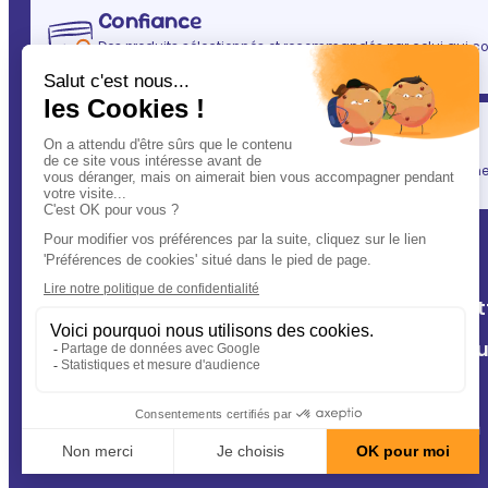
Confiance
Des produits sélectionnés et recommandés par celui qui co
(après vous évidemment ! ) : votre vétérinaire.
Simplicité
En un clic, vous allégez votre quotidien, tout en gardant une l
A Deux Patt
Nos cliniq
Contact
Conseils