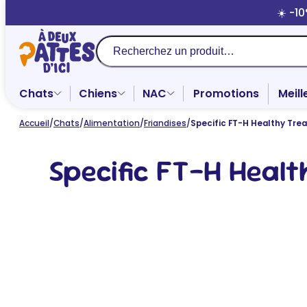
Aller
☀️ -1
au
contenu
Recherche
Chats
Chiens
NAC
Promotions
Meill
Accueil
/
Chats
/
Alimentation
/
Friandises
/
Specific FT-H Healthy Trea
Specific FT-H Healt