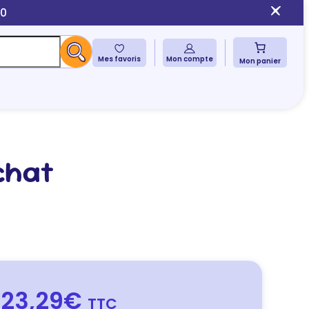
10
Mes favoris
Mon compte
Mon panier
 chat
23,29€
TTC