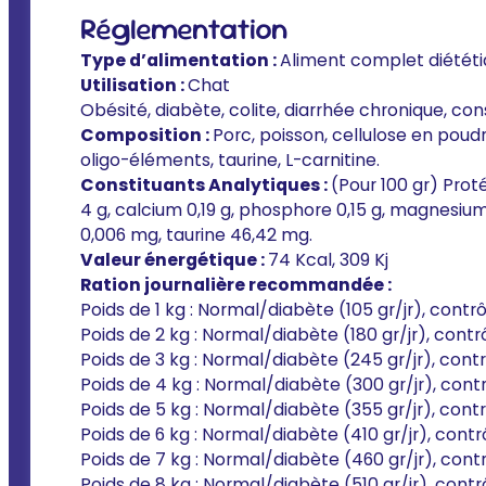
Réglementation
Type d’alimentation :
Aliment complet diétét
Utilisation :
Chat
Obésité, diabète, colite, diarrhée chronique, co
Composition :
Porc, poisson, cellulose en poud
oligo-éléments, taurine, L-carnitine.
Constituants Analytiques :
(Pour 100 gr) Proté
4 g, calcium 0,19 g, phosphore 0,15 g, magnesium 0
0,006 mg, taurine 46,42 mg.
Valeur énergétique :
74 Kcal, 309 Kj
Ration journalière recommandée :
Poids de 1 kg : Normal/diabète (105 gr/jr), contrôl
Poids de 2 kg : Normal/diabète (180 gr/jr), contrôl
Poids de 3 kg : Normal/diabète (245 gr/jr), contrô
Poids de 4 kg : Normal/diabète (300 gr/jr), contrô
Poids de 5 kg : Normal/diabète (355 gr/jr), contrô
Poids de 6 kg : Normal/diabète (410 gr/jr), contrô
Poids de 7 kg : Normal/diabète (460 gr/jr), contrô
Poids de 8 kg : Normal/diabète (510 gr/jr), contrô