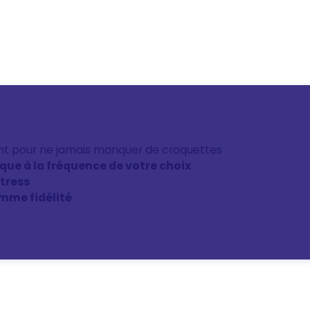
nt pour ne jamais manquer de croquettes
ique à la fréquence de votre choix
stress
mme fidélité