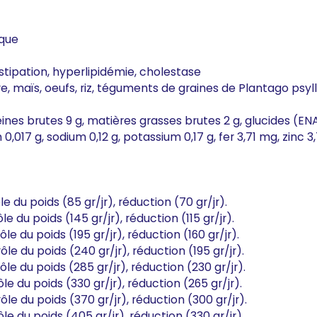
ique
nstipation, hyperlipidémie, cholestase
re, maïs, oeufs, riz, téguments de graines de Plantago psyl
ines brutes 9 g, matières grasses brutes 2 g, glucides (ENA)
,017 g, sodium 0,12 g, potassium 0,17 g, fer 3,71 mg, zinc 3
e du poids (85 gr/jr), réduction (70 gr/jr).
e du poids (145 gr/jr), réduction (115 gr/jr).
le du poids (195 gr/jr), réduction (160 gr/jr).
le du poids (240 gr/jr), réduction (195 gr/jr).
le du poids (285 gr/jr), réduction (230 gr/jr).
le du poids (330 gr/jr), réduction (265 gr/jr).
le du poids (370 gr/jr), réduction (300 gr/jr).
le du poids (405 gr/jr), réduction (330 gr/jr).