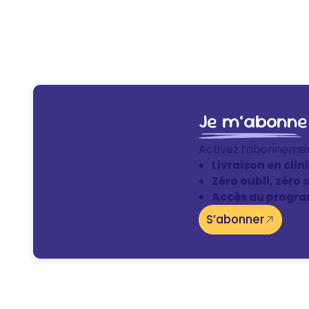
Je m’abonne
Activez l’abonneme
Livraison en clin
Zéro oubli, zéro 
Accès au progra
S’abonner