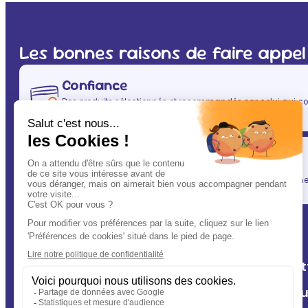
Les bonnes raisons de faire appel
Confiance
Des produits sélectionnés et recommandés par celui qui co
(après vous évidemment ! ) : votre vétérinaire.
Simplicité
En un clic, vous allégez votre quotidien, tout en gardant une l
A Deux Patt
Nos cliniq