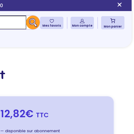
10
Mes favoris
Mon compte
Mon panier
t
12,82€
TTC
—
disponible sur abonnement