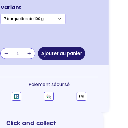
Variant
quantité
Ajouter au panier
de
Specific
FRW
Weight
Reduction
Paiement sécurisé
–
terrine
chat
Click and collect