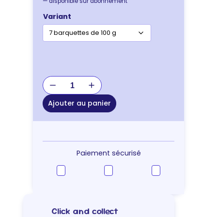
—
disponible sur abonnement
Variant
quantité
de
Specific
Ajouter au panier
FJW
Joint
Support
–
terrine
Paiement sécurisé
chat
Click and collect