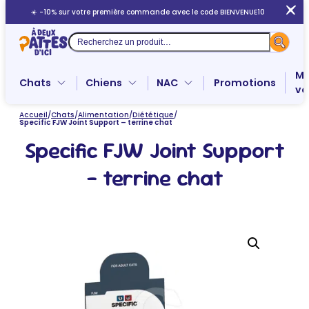
Aller
☀️ -10% sur votre première commande avec le code BIENVENUE10
au
contenu
Recherche
Me
Chats
Chiens
NAC
Promotions
ve
Accueil
/
Chats
/
Alimentation
/
Diététique
/
Specific FJW Joint Support – terrine chat
Specific FJW Joint Support
– terrine chat