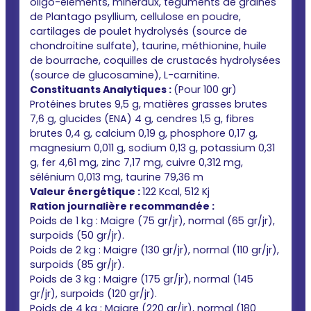
oligo-éléments, minéraux, téguments de graines
de Plantago psyllium, cellulose en poudre,
cartilages de poulet hydrolysés (source de
chondroïtine sulfate), taurine, méthionine, huile
de bourrache, coquilles de crustacés hydrolysées
(source de glucosamine), L-carnitine.
Constituants Analytiques :
(Pour 100 gr)
Protéines brutes 9,5 g, matières grasses brutes
7,6 g, glucides (ENA) 4 g, cendres 1,5 g, fibres
brutes 0,4 g, calcium 0,19 g, phosphore 0,17 g,
magnesium 0,011 g, sodium 0,13 g, potassium 0,31
g, fer 4,61 mg, zinc 7,17 mg, cuivre 0,312 mg,
sélénium 0,013 mg, taurine 79,36 m
Valeur énergétique :
122 Kcal, 512 Kj
Ration journalière recommandée :
Poids de 1 kg : Maigre (75 gr/jr), normal (65 gr/jr),
surpoids (50 gr/jr).
Poids de 2 kg : Maigre (130 gr/jr), normal (110 gr/jr),
surpoids (85 gr/jr).
Poids de 3 kg : Maigre (175 gr/jr), normal (145
gr/jr), surpoids (120 gr/jr).
Poids de 4 kg : Maigre (220 gr/jr), normal (180