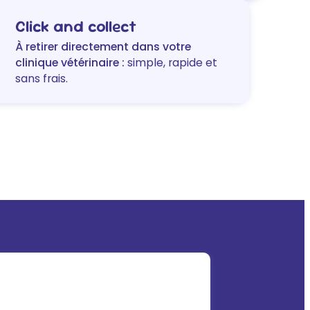
chat
Click and collect
saumon
en
À retirer directement dans votre
sauce
clinique vétérinaire :
simple, rapide et
sans frais.