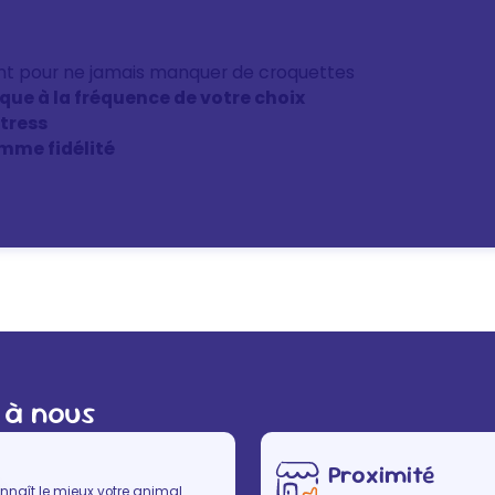
nt pour ne jamais manquer de croquettes
ique à la fréquence de votre choix
stress
mme fidélité
 à nous
Proximité
nnaît le mieux votre animal