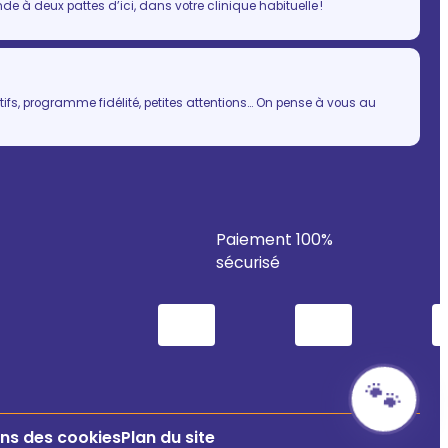
 à deux pattes d’ici, dans votre clinique habituelle !
ifs, programme fidélité, petites attentions… On pense à vous au
Paiement 100%
sécurisé
🐾
ns des cookies
Plan du site