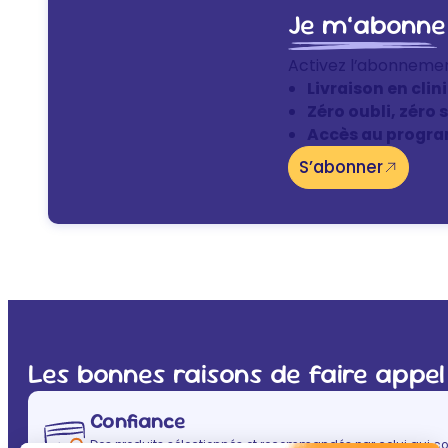
Je m’abonne
Activez l’abonneme
Livraison en clin
Zéro oubli, zéro 
Accès au progra
S’abonner
Les bonnes raisons de faire appel
Confiance
Des produits sélectionnés et recommandés par celui qui co