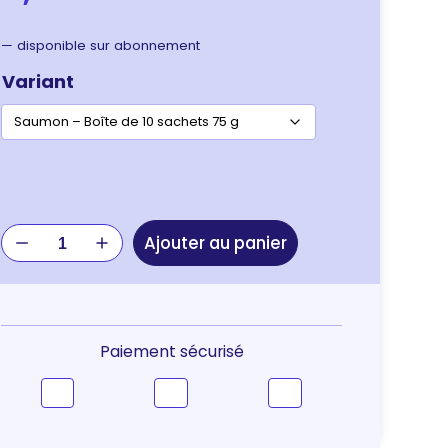
—
disponible sur abonnement
Variant
quantité
Ajouter au panier
de
Purina
Pro
Plan
Hydra
Paiement sécurisé
Care
Feline
Hydratation
–