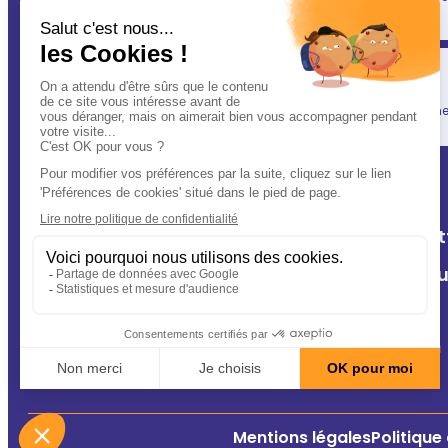
(après vous évidemment ! ) : votre vétérinaire.
Simplicité
En un clic, vous allégez votre quotidien, tout en gardant une l
A Deux Patt
Nos cliniq
Contact
Conseils
Mentions légales
Politique