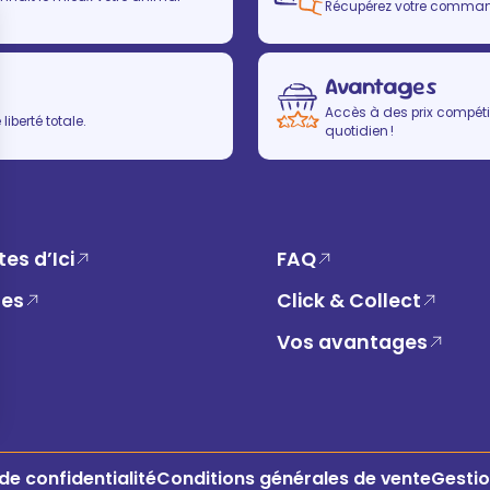
Récupérez votre commande
Avantages
Accès à des prix compétit
iberté totale.
quotidien !
es d’Ici
FAQ
ues
Click & Collect
Vos avantages
 de confidentialité
Conditions générales de vente
Gestio