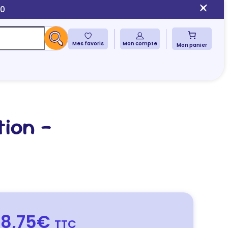
10
Mes favoris
Mon compte
Mon panier
ion –
8,75€
TTC